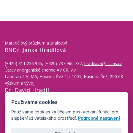
Materiálový průzkum a znalectví
RNDr. Janka Hradilová
(+420) 311 236 965, (+420) 737 960 737,
hradilova@iic.cas.cz
Ústav anorganické chemie AV ČR, v.v.i.
Laboratoř ALMA, Husinec-Řež č.p. 1001, Husinec-Řež, 250 68
Výzkum a vývoj
Dr. David Hradil
Používáme cookies
(+420) 311 236 930, (+420) 723 031 289,
hradil@iic.cas.cz
Ústav anorganické chemie AV ČR, v.v.i.
Používáme cookies za účelem poskytování funkcí pro
Laboratoř ALMA, Husinec-Řež č.p. 1001, Husinec-Řež, 250 68
zlepšení uživatelského prostředí.
Podrobné nastavení