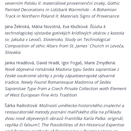
severním Polsku II: materiálové provenienční znaky, Gothic
Painted Decorations in Lidzbark Warmiński - A Bohemian
Track in Northern Poland II: Materials Signs of Provenance
Jana Želinská, Mária Novotná, Eva Klučková:
Štúdia k
technologickej výstavbe gotivkých krídlových oltárov z kostola
sv. Jakuba v Levoči, Slovensko, Study on Technological
Composition of othic Altars from St. James´ Church in Levoča,
Slovakia
Janka Hradilová, David Hradil, Igor Fogaš, Marie Zmydlená:
Nově objevená románská Madona typu Sedes sapientiae z
české soukromé sbírky s prvky západoevropské výtvarné
tradice, Newly Found Romanesque Madonna of Sedes
Sapientiae Type from a Czech Private Collection woth Element
of West European Fine Arts Tradition
Šárka Radostová:
Možnosti umělecko-historického znalectví a
restaurátorské metody poznání malířského díla na příkladu
dvou nově objevených obrazů Františka Karla Palka: originál,
replika či falsum?, The Possibilities of Art-Historical Expertise