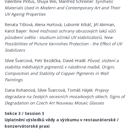
Valentine Pintus, Shuya Wei, Manfred Schreiner:
Synthetic
Materials Used in Modern and Contemporary Art and Their
UV Ageing Properties
Renata Tišlová, Alena Hurtová, Lubomír Krbáč, Jiří Akrman,
Karol Bayer:
Nové možnosti ochrany obrazových laků vůči
působení světla - studium účinků UV stabilizátorů, New
Possibilities of Picture Varnishes Protection - the Effect of UV
Stabilizers
Silvie Švarcová, Petr Bezdička, David Hradil:
Původ, složení a
stabilita měďnatých pigmentů v nástěnné malbě, Origin,
Composition and Stability of Copper Pigments in Wall
Paintings
Dana Rohanová, Silvie Švarcová, Tomáš Hájek:
Projevy
degradace na českých secesních mozaikových sklech, Signs of
Degradation on Czech Art Nouveau Mosaic Glasses
Sekce 3 / Session 3
Uplatnění výsledků vědy a výzkumu v restaurátorské /
konzervátorské praxi