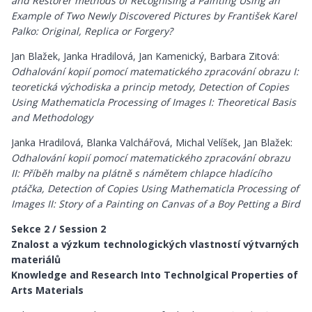
and Restorer methods of Recognising a Painting Using an
Example of Two Newly Discovered Pictures by František Karel
Palko: Original, Replica or Forgery?
Jan Blažek, Janka Hradilová, Jan Kamenický, Barbara Zitová:
Odhalování kopií pomocí matematického zpracování obrazu I:
teoretická východiska a princip metody, Detection of Copies
Using Mathematicla Processing of Images I: Theoretical Basis
and Methodology
Janka Hradilová, Blanka Valchářová, Michal Velíšek, Jan Blažek:
Odhalování kopií pomocí matematického zpracování obrazu
II: Příběh malby na plátně s námětem chlapce hladícího
ptáčka, Detection of Copies Using Mathematicla Processing of
Images II: Story of a Painting on Canvas of a Boy Petting a Bird
Sekce 2 / Session 2
Znalost a výzkum technologických vlastností výtvarných
materiálů
Knowledge and Research Into Technolgical Properties of
Arts Materials