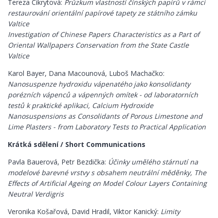
Tereza Cikrytová:
Průzkum vlastností čínských papírů v rámci
restaurování orientální papírové tapety ze státního zámku
Valtice
Investigation of Chinese Papers Characteristics as a Part of
Oriental Wallpapers Conservation from the State Castle
Valtice
Karol Bayer, Dana Macounová, Luboš Machačko:
Nanosuspenze hydroxidu vápenatého jako konsolidanty
porézních vápenců a vápenných omítek - od laboratorních
testů k praktické aplikaci, Calcium Hydroxide
Nanosuspensions as Consolidants of Porous Limestone and
Lime Plasters - from Laboratory Tests to Practical Application
Krátká sdělení / Short Communications
Pavla Bauerová, Petr Bezdička:
Účinky umělého stárnutí na
modelové barevné vrstvy s obsahem neutrální měděnky, The
Effects of Artificial Ageing on Model Colour Layers Containing
Neutral Verdigris
Veronika Košařová, David Hradil, Viktor Kanický:
Limity