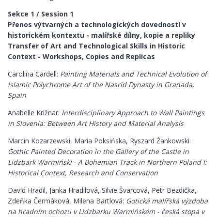
Sekce 1 / Session 1
Přenos výtvarných a technologických dovedností v
historickém kontextu - malířské dílny, kopie a repliky
Transfer of Art and Technological Skills in Historic
Context - Workshops, Copies and Replicas
Carolina Cardell:
Painting Materials and Technical Evolution of
Islamic Polychrome Art of the Nasrid Dynasty in Granada,
Spain
Anabelle Križnar:
Interdisciplinary Approach to Wall Paintings
in Slovenia: Between Art History and Material Analysis
Marcin Kozarzewski, Maria Poksińska, Ryszard Źankowski:
Gothic Painted Decoration in the Gallery of the Castle in
Lidzbark Warmiński - A Bohemian Track in Northern Poland I:
Historical Context, Research and Conservation
David Hradil, Janka Hradilová, Silvie Švarcová, Petr Bezdička,
Zdeňka Čermáková, Milena Bartlová:
Gotická malířská výzdoba
na hradním ochozu v Lidzbarku Warmińském - česká stopa v